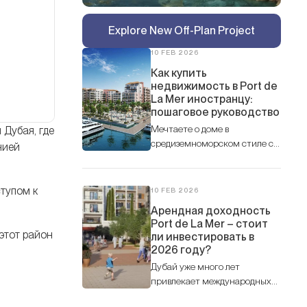
Explore New Off-Plan Project
10 FEB 2026
Как купить
недвижимость в Port de
La Mer иностранцу:
пошаговое руководство
Мечтаете о доме в
 Дубая, где
средиземноморском стиле с
нией
дубайской пропиской? Port de
La Mer — это престижный
прибрежный район от Meraas,
ступом к
10 FEB 2026
расположенный в Jumeirah 1,
Арендная доходность
который сочетает атмосферу
Port de La Mer – стоит
европейского курорта с
 этот район
ли инвестировать в
уровнем роскоши Дубая.
2026 году?
Дубай уже много лет
привлекает международных
инвесторов в недвижимость, и