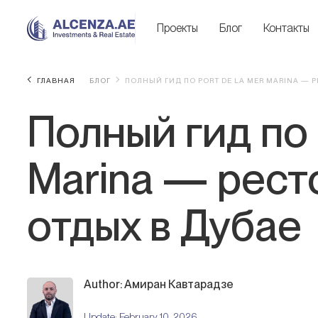
Проекты
Блог
Контакты
ГЛАВНАЯ
БЛОГ
ПОЛНЫЙ ГИД ПО PORT DE LA MER MARINA — 
Полный гид по 
Marina — рест
отдых в Дубае
Author: Амиран Кавтарадзе
Update:
February 10, 2026