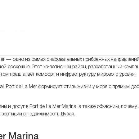
de La Mer
 в Port de La Mer
er — одно из самых очаровательных прибрежных направлений
ой роскошью. Этот живописный район, разработанный компа
этом предлагает комфорт и инфраструктуру мирового уровня.
ai, Port de La Mer формирует стиль жизни у моря с прямым до
ы и досуг в Port de La Mer Marina, а также объясним, почему
нвестиций в недвижимость Дубая.
er Marina