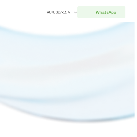
WhatsApp
RU
/
USD
/
КВ. М.