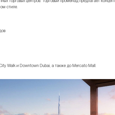
пных торговых центров. Торговый променад предлагает концеп
ом стиле.
дов
ty Walk и Downtown Dubai, а также до Mercato Mall.