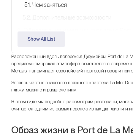
Чем заняться
Дополнительные возможности
Образование и медицина рядом с Port 
Show All List
Экспертный взгляд: жизнь и инвестиции
Недвижимость в Port de La Mer
Расположенный вдоль побережья Джумейры, Port de La M
средиземноморская атмосфера сочетается с современн
Локация и транспортная доступность
Meraas, напоминает европейский портовый город и при 
Что важно учесть перед переездом
Являясь частью знакового пляжного кластера La Mer Dub
пляжу, марине и развлечениям.
Почему Port de La Mer выделяется
В этом гиде мы подробно рассмотрим рестораны, магазин
FAQ
считается одним из самых перспективных для жизни и и
Образ жизни в Port de La M