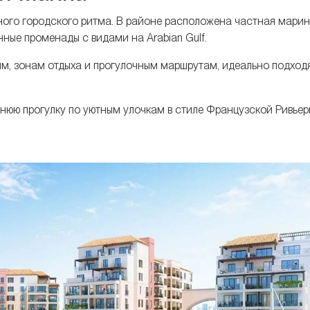
вного городского ритма. В районе расположена частная марин
нные променады с видами на Arabian Gulf.
ям, зонам отдыха и прогулочным маршрутам, идеально подхо
ернюю прогулку по уютным улочкам в стиле Французской Ривье