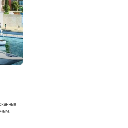
ысканные
рным.