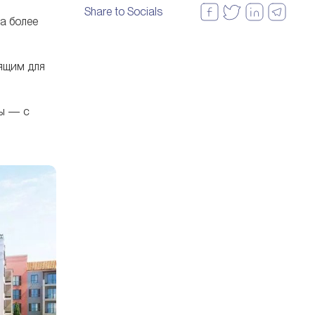
один из самых элегантных
Share to Socials
прибрежных районов — Port
а более
de La Mer — в 2026 году
вызывает всё больший
интерес.
дящим для
ры — с