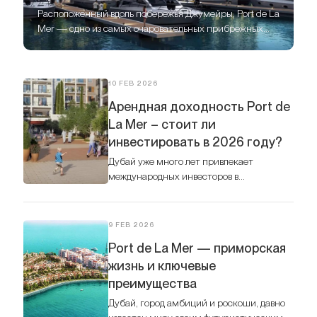
Расположенный вдоль побережья Джумейры, Port de La
Mer — одно из самых очаровательных прибрежных
направлений Дубая, где средиземноморская
атмосфера сочетается с современной роскошью.
10 FEB 2026
Арендная доходность Port de
La Mer – стоит ли
инвестировать в 2026 году?
Дубай уже много лет привлекает
международных инвесторов в
недвижимость, и один из самых
элегантных прибрежных районов — Port
de La Mer — в 2026 году вызывает всё
9 FEB 2026
больший интерес.
Port de La Mer — приморская
жизнь и ключевые
преимущества
Дубай, город амбиций и роскоши, давно