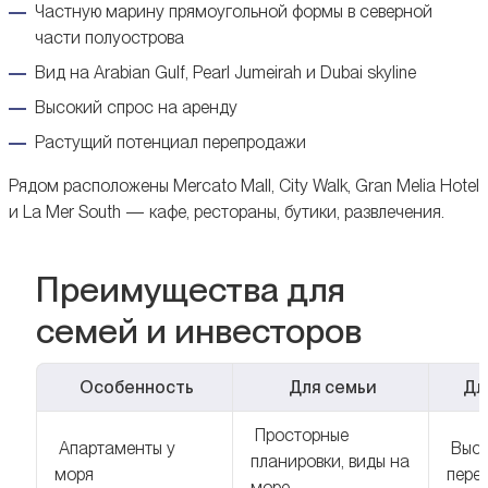
Частную марину прямоугольной формы в северной
части полуострова
Вид на Arabian Gulf, Pearl Jumeirah и Dubai skyline
Высокий спрос на аренду
Растущий потенциал перепродажи
Рядом расположены Mercato Mall, City Walk, Gran Melia Hotel
и La Mer South — кафе, рестораны, бутики, развлечения.
Преимущества для
семей и инвесторов
Особенность
Для семьи
Дл
Просторные
Апартаменты у
Высо
планировки, виды на
моря
пере
море