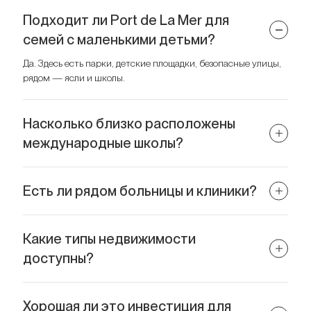
Подходит ли Port de La Mer для
семей с маленькими детьми?
Да. Здесь есть парки, детские площадки, безопасные улицы,
рядом — ясли и школы.
Насколько близко расположены
международные школы?
Большинство топ-школ, включая GEMS Wellington и Horizon
English School — в 10–20 минутах езды.
Есть ли рядом больницы и клиники?
Да. В пределах 10–15 минут находятся Iranian Hospital,
Emirates Hospital, NMC Healthcare и другие.
Какие типы недвижимости
доступны?
В основном — стильные апартаменты у моря с
просторными планировками.
Хорошая ли это инвестиция для