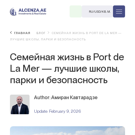
RU
/
USD
/
КВ. М.
ГЛАВНАЯ
БЛОГ
СЕМЕЙНАЯ ЖИЗНЬ В PORT DE LA MER —
ЛУЧШИЕ ШКОЛЫ, ПАРКИ И БЕЗОПАСНОСТЬ
Семейная жизнь в Port de
La Mer — лучшие школы,
парки и безопасность
R
Author: Амиран Кавтарадзе
Update:
February 9, 2026
В. М.