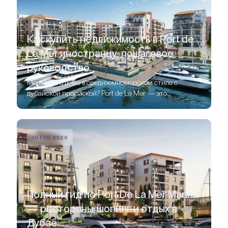
Как купить недвижимость в Port de
La Mer иностранцу: пошаговое
руководство
Мечтаете о доме в средиземноморском стиле с
дубайской пропиской? Port de La Mer — это
престижный прибрежный район от Meraas,
расположенный в Jumeirah 1, который сочетает
атмосферу европейского курорта с уровнем роскоши
Дубая.
10 FEB 2026
Полный гид по Port De La Mer Marina
— рестораны, шопинг и отдых в
Дубае