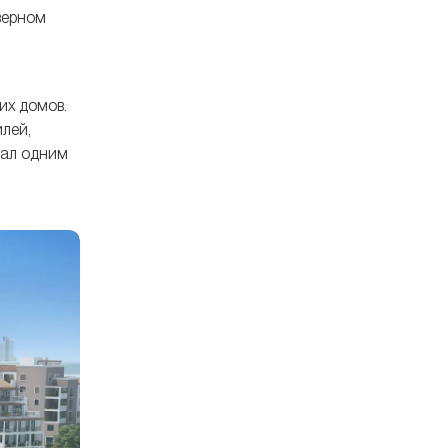
атмосфера сочетается с
верном
современной роскошью.
их домов.
лей,
тал одним