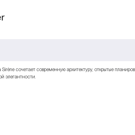
er
a Sirène сочетает современную архитектуру, открытые планиров
ой элегантности.