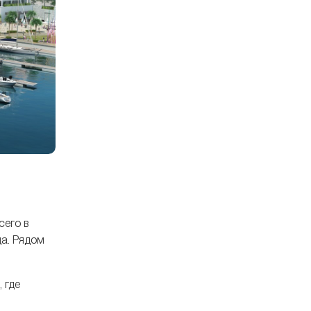
сего в
да. Рядом
 где