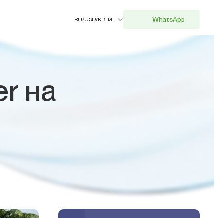
WhatsApp
RU
/
USD
/
КВ. М.
er на